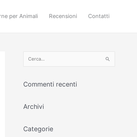
rne per Animali
Recensioni
Contatti
C
e
r
Commenti recenti
c
a
Archivi
:
Categorie