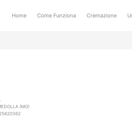
Home
Come Funziona
Cremazione
U
.
6 MEDOLLA (MO)
4025620362