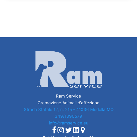
Ram Service
Cremazione Animali d'affezione
Strada Statale 12, n. 215 - 41036 Medolla MO
349/1390579
info@ramservice.eu